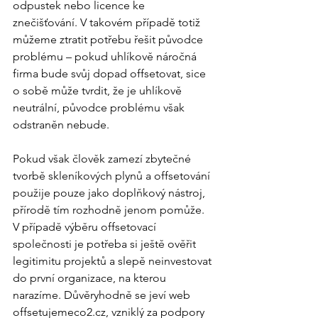
odpustek nebo licence ke 
znečišťování. V takovém případě totiž 
můžeme ztratit potřebu řešit původce 
problému – pokud uhlíkově náročná 
firma bude svůj dopad offsetovat, sice 
o sobě může tvrdit, že je uhlíkově 
neutrální, původce problému však 
odstraněn nebude. 
Pokud však člověk zamezí zbytečné 
tvorbě skleníkových plynů a offsetování 
použije pouze jako doplňkový nástroj, 
přírodě tím rozhodně jenom pomůže. 
V případě výběru offsetovací 
společnosti je potřeba si ještě ověřit 
legitimitu projektů a slepě neinvestovat 
do první organizace, na kterou 
narazíme. Důvěryhodně se jeví web 
offsetujemeco2.cz
, vzniklý za podpory 