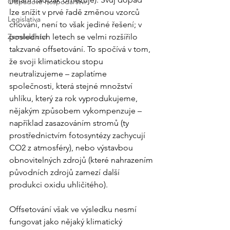
Odpadové hospodářství
lze snížit v prvé řadě změnou vzorců 
Legislativa
chování, není to však jediné řešení; v 
Zemědělství
posledních letech se velmi rozšířilo 
takzvané offsetování. To spočívá v tom, 
že svoji klimatickou stopu 
neutralizujeme – zaplatíme 
společnosti, která stejné množství 
uhlíku, který za rok vyprodukujeme, 
nějakým způsobem vykompenzuje – 
například zasazováním stromů (ty 
prostřednictvím fotosyntézy zachycují 
CO2 z atmosféry), nebo výstavbou 
obnovitelných zdrojů (které nahrazením 
původních zdrojů zamezí další 
produkci oxidu uhličitého).
Offsetování však ve výsledku nesmí 
fungovat jako nějaký klimatický 