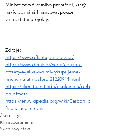
Ministerstva životního prostředí, který 
navíc pomáhá financovat pouze 
vnitrostátní projekty.
Zdroje:
https://www.offsetujemeco2.cz/
https://www.denik.cz/veda/co-jsou-
offsety-a-jak-si-s-nimi-vykupujeme-
hrichy-na-atmosfere-21220914.html
https://climate.mit.edu/explainers/carb
on-offsets
https://en.wikipedia.org/wiki/Carbon_o
ffsets_and_credits
Životní styl
Klimatická změna
Skleníkový efekt