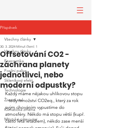
Příspěvek
Všechny články
30. 3. 2024
Minut čtení: 1
Všechny články
Offsetování CO2 -
Energetika
záchrana planety
Fosilní paliva
jednotlivci, nebo
Skleníkový efekt
moderní odpustky?
Technologie
Každý máme nějakou uhlíkovou stopu 
Životní styl
– tedy množství CO2eq., který za rok 
svým chováním vypustíme do 
Klimatická změna
atmosféry. Někdo má stopu větší (kupř. 
Městské plánování
často létá letadlem), někdo zase menší 
(létání naopak omezuje). Svůj dopad 