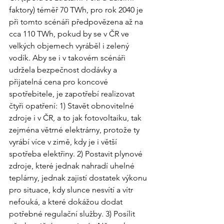
faktory) téměř 70 TWh, pro rok 2040 je 
při tomto scénáři předpovězena až na 
cca 110 TWh, pokud by se v ČR ve 
velkých objemech vyráběl i zelený 
vodík. Aby se i v takovém scénáři 
udržela bezpečnost dodávky a 
přijatelná cena pro koncové 
spotřebitele, je zapotřebí realizovat 
čtyři opatření: 1) Stavět obnovitelné 
zdroje i v ČR, a to jak fotovoltaiku, tak 
zejména větrné elektrárny, protože ty 
vyrábí více v zimě, kdy je i větší 
spotřeba elektřiny. 2) Postavit plynové 
zdroje, které jednak nahradí uhelné 
teplárny, jednak zajistí dostatek výkonu 
pro situace, kdy slunce nesvítí a vítr 
nefouká, a které dokážou dodat 
potřebné regulační služby. 3) Posílit 