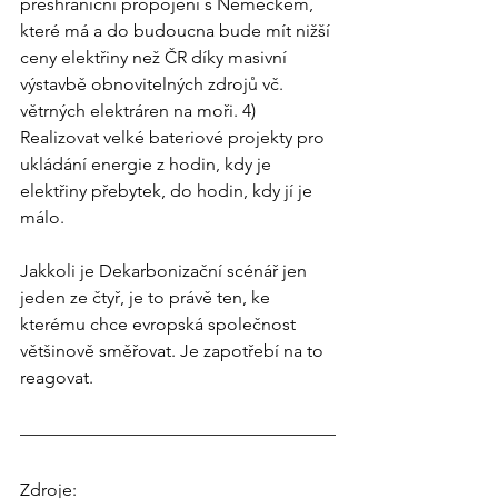
přeshraniční propojení s Německem, 
které má a do budoucna bude mít nižší 
ceny elektřiny než ČR díky masivní 
výstavbě obnovitelných zdrojů vč. 
větrných elektráren na moři. 4) 
Realizovat velké bateriové projekty pro 
ukládání energie z hodin, kdy je 
elektřiny přebytek, do hodin, kdy jí je 
málo.
Jakkoli je Dekarbonizační scénář jen 
jeden ze čtyř, je to právě ten, ke 
kterému chce evropská společnost 
většinově směřovat. Je zapotřebí na to 
reagovat.
Zdroje: