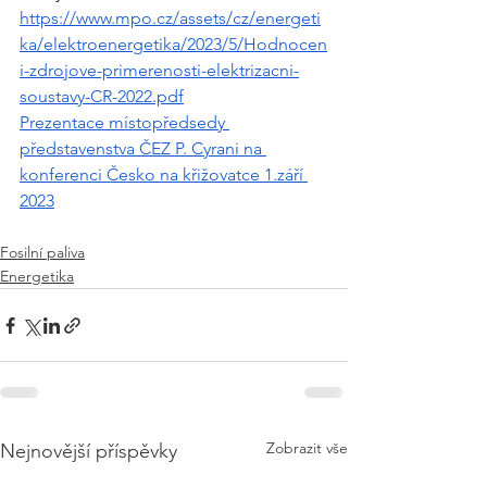
https://www.mpo.cz/assets/cz/energeti
ka/elektroenergetika/2023/5/Hodnocen
i-zdrojove-primerenosti-elektrizacni-
soustavy-CR-2022.pdf
Prezentace místopředsedy 
představenstva ČEZ P. Cyrani na 
konferenci Česko na křižovatce 1.září 
2023
Fosilní paliva
Energetika
Zobrazit vše
Nejnovější příspěvky