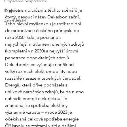
Odpadové hospodářství
Nejvíce ambiciózní z těchto scénářů je 
Legislativa
čtvrtý, nesoucí název Dekarbonizační. 
Zemědělství
Jeho hlavní myšlenkou je totiž rapidní 
dekarbonizace českého průmyslu do 
roku 2050, kde je počítáno s 
nejrychlejším útlumem uhelných zdrojů 
(kompletní v r. 2030) a nejvyšší úrovní 
penetrace obnovitelných zdrojů. 
Dekarbonizace vyžaduje například 
velký rozmach elektromobility nebo 
rozsáhlé nasazení tepelných čerpadel. 
Energii, která dříve pocházela z 
uhlíkově náročných zdrojů, bude nutno 
nahradit energií elektrickou. To 
znamená, že spotřeba elektřiny 
významně vzroste – v roce 2023 je 
očekávaná celková spotřeba energie 
ČR (spolu se ztrátami v síti a dalšími 