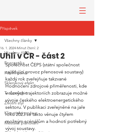
Příspěvek
Všechny články
16. 1. 2024
Minut čtení: 2
Všechny články
Uhlí v ČR - část 2
Energetika
Společnost ČEPS (státní společnost 
zajišťující provoz přenosové soustavy) 
Fosilní paliva
každý rok zveřejňuje takzvané 
Skleníkový efekt
Hodnocení zdrojové přiměřenosti, kde 
Technologie
v různých trajektoriích zobrazuje možné 
vývoje českého elektroenergetického 
Životní styl
sektoru. V publikaci zveřejněné na jaře 
Klimatická změna
roku 2023 se takto věnuje čtyřem 
možným scénářům a hodnotí potřebný 
Městské plánování
vývoj soustavy.