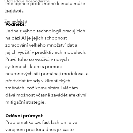
Odpadové hospodářství
inteligence proti změně klimatu může 
bojovat.
Legislativa
Zemědělství
Podnebí:
Jedna z výhod technologií pracujících 
na bázi AI je jejich schopnost 
zpracování velkého množství dat a 
jejich využití v prediktivních modelech. 
Právě toho se využívá v nových 
systémech, které s pomocí 
neuronových sítí pomáhají modelovat a 
předvídat trendy v klimatických 
změnách, což komunitám i vládám 
dává možnost včasně zavádět efektivní 
mitigační strategie.
Oděvní průmysl:
Problematika tzv. fast fashion je ve 
veřejném prostoru dnes již často 