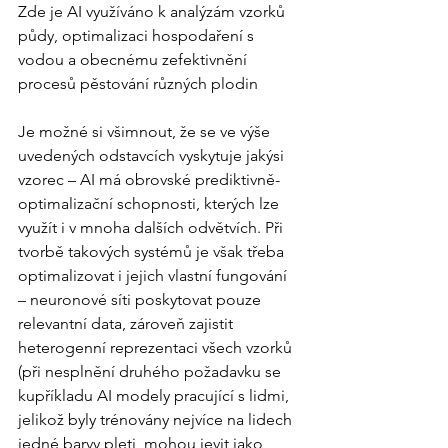
Zde je AI využíváno k analýzám vzorků 
půdy, optimalizaci hospodaření s 
vodou a obecnému zefektivnění 
procesů pěstování různých plodin
Je možné si všimnout, že se ve výše 
uvedených odstavcích vyskytuje jakýsi 
vzorec – AI má obrovské prediktivně-
optimalizační schopnosti, kterých lze 
využít i v mnoha dalších odvětvích. Při 
tvorbě takových systémů je však třeba 
optimalizovat i jejich vlastní fungování 
– neuronové síti poskytovat pouze 
relevantní data, zároveň zajistit 
heterogenní reprezentaci všech vzorků 
(při nesplnění druhého požadavku se 
kupříkladu AI modely pracující s lidmi, 
jelikož byly trénovány nejvíce na lidech 
jedné barvy pleti, mohou jevit jako 