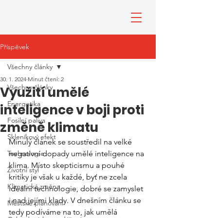
Příspěvek
Všechny články
30. 1. 2024
Minut čtení: 2
Všechny články
Využití umělé
Energetika
inteligence v boji proti
Fosilní paliva
změně klimatu
Skleníkový efekt
Minulý článek se soustředil na velké 
Technologie
negativní dopady umělé inteligence na 
klima. Místo skepticismu a pouhé 
Životní styl
kritiky je však u každé, byť ne zcela 
Klimatická změna
ideální technologie, dobré se zamyslet 
i nad jejími klady. V dnešním článku se 
Městské plánování
tedy podíváme na to, jak umělá 