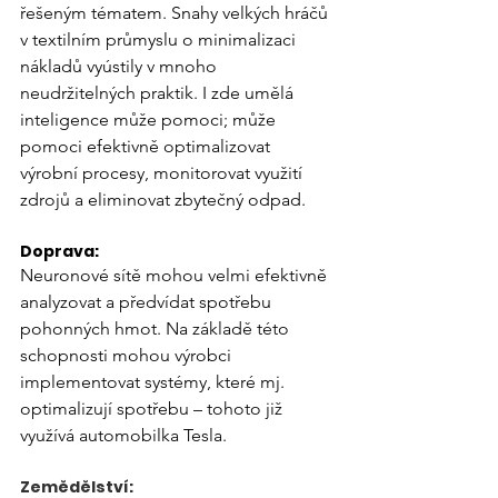
řešeným tématem. Snahy velkých hráčů 
v textilním průmyslu o minimalizaci 
nákladů vyústily v mnoho 
neudržitelných praktik. I zde umělá 
inteligence může pomoci; může 
pomoci efektivně optimalizovat 
výrobní procesy, monitorovat využití 
zdrojů a eliminovat zbytečný odpad. 
Doprava:
Neuronové sítě mohou velmi efektivně 
analyzovat a předvídat spotřebu 
pohonných hmot. Na základě této 
schopnosti mohou výrobci 
implementovat systémy, které mj. 
optimalizují spotřebu – tohoto již 
využívá automobilka Tesla.
Zemědělství: